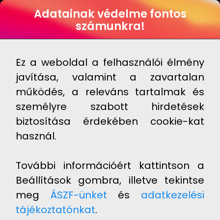
HUN
Adatainak védelme fontos
számunkra!
PAWCARTIL™
Kosárba
11 995 Ft
Raktáron
Ez a weboldal a felhasználói élmény
javítása, valamint a zavartalan
működés, a releváns tartalmak és
személyre szabott hirdetések
KINEK AJÁNLOTT?
biztosítása érdekében cookie-kat
használ.
További információért kattintson a
Beállítások gombra, illetve tekintse
meg
ÁSZF-ünket
és
adatkezelési
tájékoztatónkat
.