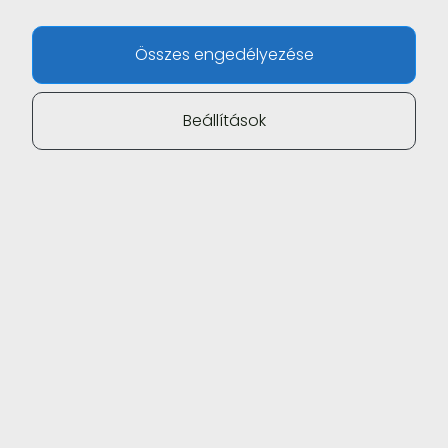
Összes engedélyezése
Beállítások
A
Novosseum™
étrend-kiegészítő
tabletta tudományos alapossággal
megtervezett, prémium mínőségű
formula.
A csont élő szövet,
támogatásra szorulhat!