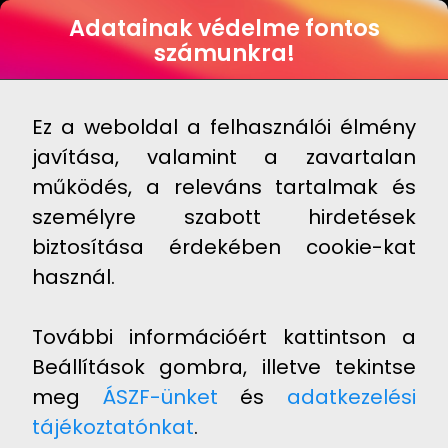
ENG
Adatainak védelme fontos
számunkra!
Novosseum™
Add to cart
15 990 Ft
Raktáron
Ez a weboldal a felhasználói élmény
Töretlen
javítása, valamint a zavartalan
működés, a releváns tartalmak és
lendülettel
személyre szabott hirdetések
biztosítása érdekében cookie-kat
használ.
További információért kattintson a
Beállítások gombra, illetve tekintse
meg
ÁSZF-ünket
és
adatkezelési
tájékoztatónkat
.