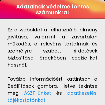
HUN
Adatainak védelme fontos
számunkra!
Ez a weboldal a felhasználói élmény
Szív és
Emésztő
Prosztata
I
érrendszer
rendszer
javítása, valamint a zavartalan
működés, a releváns tartalmak és
személyre szabott hirdetések
biztosítása érdekében cookie-kat
használ.
További információért kattintson a
Prosztata
Beállítások gombra, illetve tekintse
meg
ÁSZF-ünket
és
adatkezelési
tájékoztatónkat
.