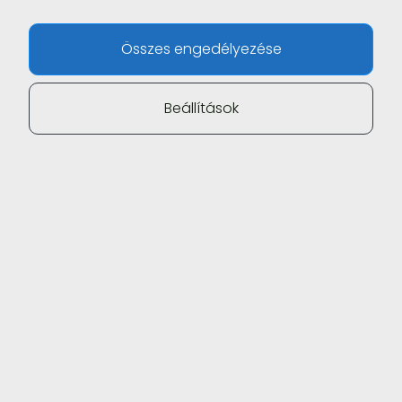
Összes engedélyezése
Beállítások
Fluxus Prostatae™