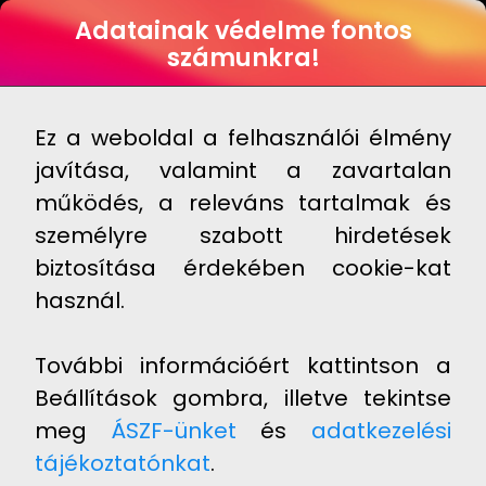
HUN
Adatainak védelme fontos
számunkra!
YXOR™
Kosárba
9 995 Ft
Raktáron
Ez a weboldal a felhasználói élmény
javítása, valamint a zavartalan
ALKALMAZÁS
működés, a releváns tartalmak és
személyre szabott hirdetések
biztosítása érdekében cookie-kat
használ.
További információért kattintson a
Beállítások gombra, illetve tekintse
meg
ÁSZF-ünket
és
adatkezelési
tájékoztatónkat
.