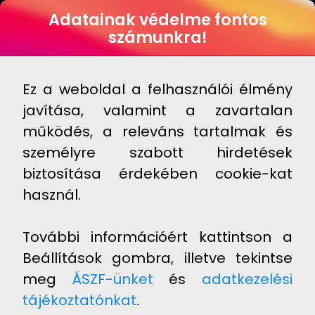
HUN
Adatainak védelme fontos
számunkra!
Novosseum Dental™
Kosárba
16 995 Ft
Raktáron
Ez a weboldal a felhasználói élmény
javítása, valamint a zavartalan
működés, a releváns tartalmak és
személyre szabott hirdetések
biztosítása érdekében cookie-kat
használ.
További információért kattintson a
Beállítások gombra, illetve tekintse
meg
ÁSZF-ünket
és
adatkezelési
tájékoztatónkat
.